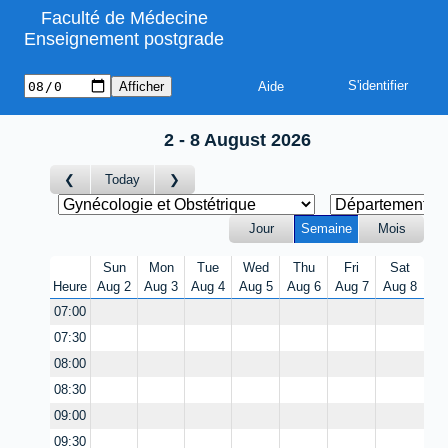
Faculté de Médecine
Enseignement postgrade
Aide
2 - 8 August 2026
Today
Jour
Semaine
Mois
Sun
Mon
Tue
Wed
Thu
Fri
Sat
Heure
Aug 2
Aug 3
Aug 4
Aug 5
Aug 6
Aug 7
Aug 8
07:00
07:30
08:00
08:30
09:00
09:30