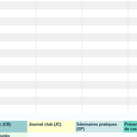
c (CB)
Journal club (JC)
Séminaires pratiques
Présen
(SP)
de cas
ivités