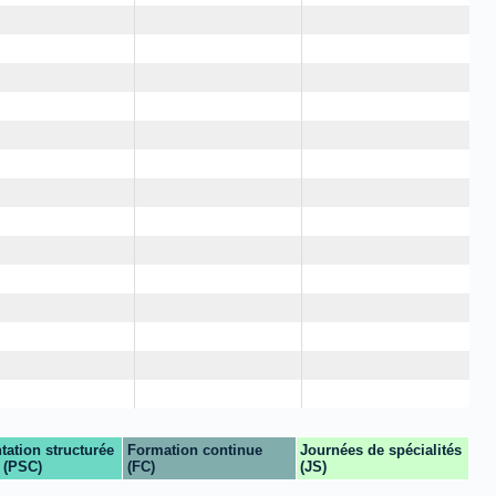
tation structurée
Formation continue
Journées de spécialités
 (PSC)
(FC)
(JS)