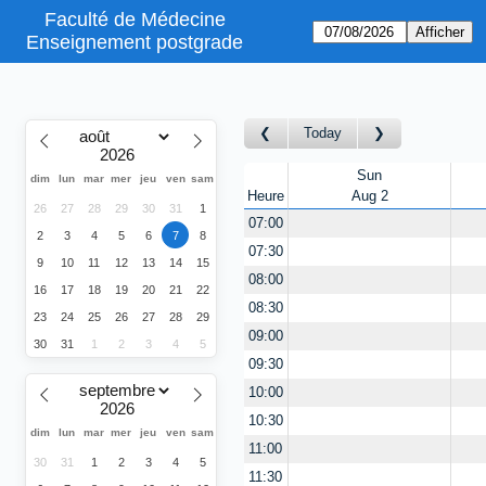
Faculté de Médecine
Enseignement postgrade
Today
Sun
dim
lun
mar
mer
jeu
ven
sam
Heure
Aug 2
26
27
28
29
30
31
1
07:00
2
3
4
5
6
7
8
07:30
9
10
11
12
13
14
15
08:00
16
17
18
19
20
21
22
08:30
23
24
25
26
27
28
29
09:00
30
31
1
2
3
4
5
09:30
10:00
10:30
dim
lun
mar
mer
jeu
ven
sam
11:00
30
31
1
2
3
4
5
11:30